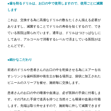
●歯を削るドリルは、お口の中で使用しますので、使用ごとに滅菌
します
これは、交換する為に高価なドリルの数をたくさん揃える必要が
ありますし、滅菌することでドリルの寿命を短くするので、でき
ている医院は限られています。通常は、ドリルはつけっぱなしに
してあり、アルコールで消毒するレベルで済ましている医院がほ
とんどです。
●細かなこだわり
前述のドリルや患者さんのお口の中を乾燥させる為にエアーを出
すシリンジを歯科医師や衛生士が触る場所は、袋状に加工された
ビニールのスリーブを被せ、施術毎に交換します。
患者さんのお口の中の唾液や血液は、必ず医師の手袋に付着しま
す。その汚れた手袋で道具を持つと当然そこも唾液や血液が付着
します。先端は取り外せますので、施術毎に外して滅菌できます