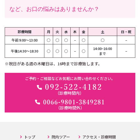
など、お口の悩みはありませんか？
診療時間
月
火
水
木
金
土
日・祝
午前 9:00～13:00
◯
◯
◯
–
◯
◯
–
14:00~16:00
午後14:30～18:30
◯
◯
◯
–
◯
–
まで
※祝日がある週の木曜日は、16時まで診療致します。
ご予約・ご相談などお気軽にお問い合わせください。
092-522-4182
（診療時間内）
0066-9801-3849281
（診療時間外）
トップ
院内ツアー
アクセス・診療時間