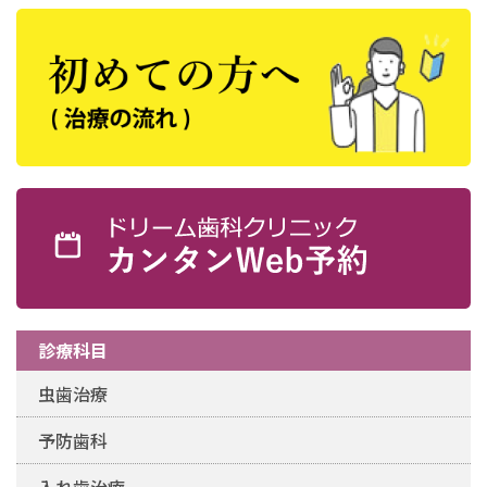
診療科目
虫⻭治療
予防歯科
入れ歯治療